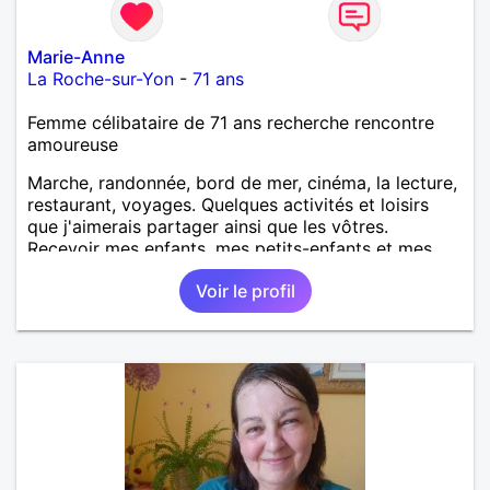
Marie-Anne
La Roche-sur-Yon
-
71 ans
Femme célibataire de 71 ans recherche rencontre
amoureuse
Marche, randonnée, bord de mer, cinéma, la lecture,
restaurant, voyages. Quelques activités et loisirs
que j'aimerais partager ainsi que les vôtres.
Recevoir mes enfants, mes petits-enfants et mes
amis. Bénévolat auprès des enfants à l’école, pour le
Voir le profil
cinéma indépendant... Se rencontrer, être à l’écoute,
échanger avec une personne de confiance, pour une
vie de partage, de tendresse. Les voyages et où
randonnées en France ou à l'étranger à deux en
dehors des sentiers battus me raviraient. Je
m'engage à répondre à votre message. Au plaisir de
vous lire.