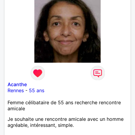
Acanthe
Rennes
-
55 ans
Femme célibataire de 55 ans recherche rencontre
amicale
Je souhaite une rencontre amicale avec un homme
agréable, intéressant, simple.