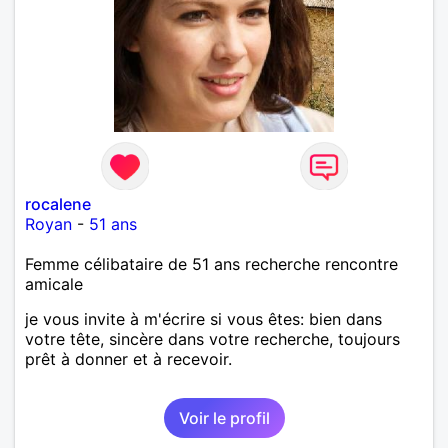
rocalene
Royan
-
51 ans
Femme célibataire de 51 ans recherche rencontre
amicale
je vous invite à m'écrire si vous êtes: bien dans
votre tête, sincère dans votre recherche, toujours
prêt à donner et à recevoir.
Voir le profil