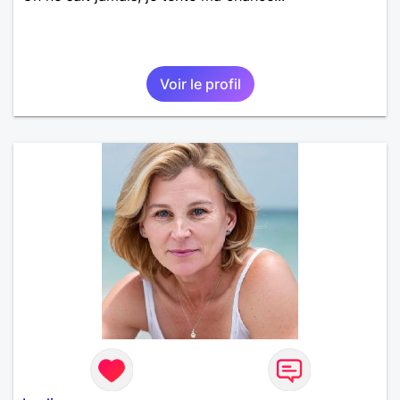
Voir le profil