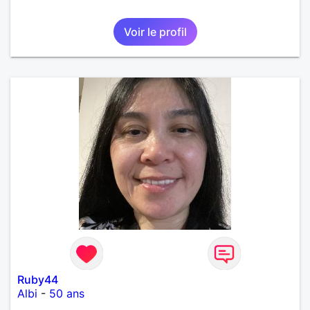
Voir le profil
Ruby44
Albi
-
50 ans