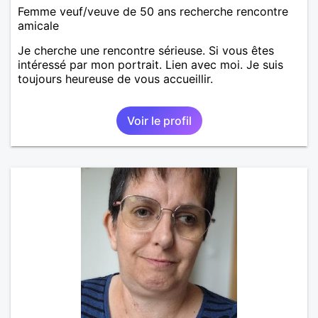
Femme veuf/veuve de 50 ans recherche rencontre
amicale
Je cherche une rencontre sérieuse. Si vous êtes
intéressé par mon portrait. Lien avec moi. Je suis
toujours heureuse de vous accueillir.
Voir le profil