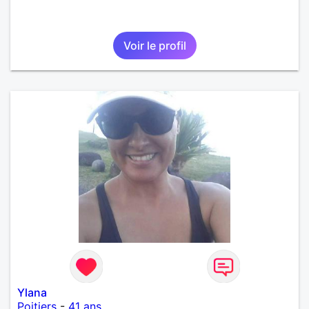
Voir le profil
Ylana
Poitiers
-
41 ans