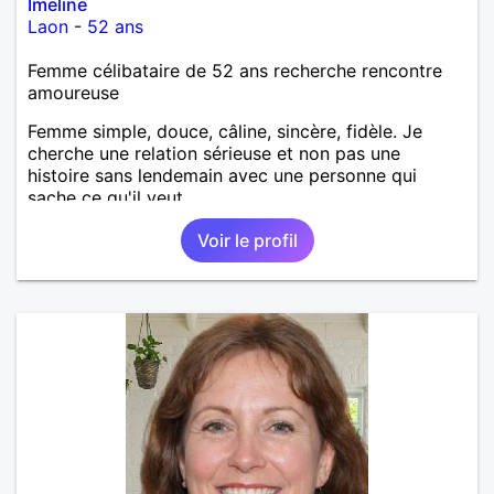
Imeline
Laon
-
52 ans
Femme célibataire de 52 ans recherche rencontre
amoureuse
Femme simple, douce, câline, sincère, fidèle. Je
cherche une relation sérieuse et non pas une
histoire sans lendemain avec une personne qui
sache ce qu'il veut.
Voir le profil