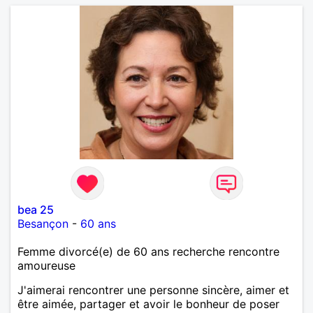
bea 25
Besançon
-
60 ans
Femme divorcé(e) de 60 ans recherche rencontre
amoureuse
J'aimerai rencontrer une personne sincère, aimer et
être aimée, partager et avoir le bonheur de poser