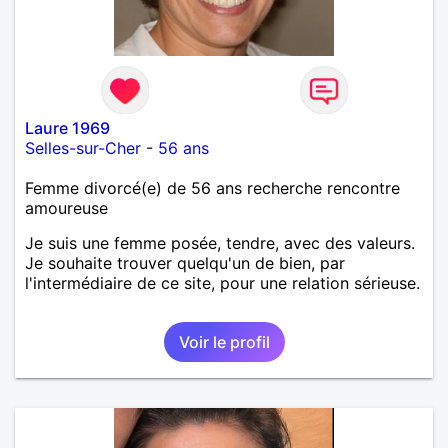
Laure 1969
Selles-sur-Cher
-
56 ans
Femme divorcé(e) de 56 ans recherche rencontre
amoureuse
Je suis une femme posée, tendre, avec des valeurs.
Je souhaite trouver quelqu'un de bien, par
l'intermédiaire de ce site, pour une relation sérieuse.
Voir le profil