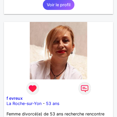
Voir le profil
f evreux
La Roche-sur-Yon
-
53 ans
Femme divorcé(e) de 53 ans recherche rencontre