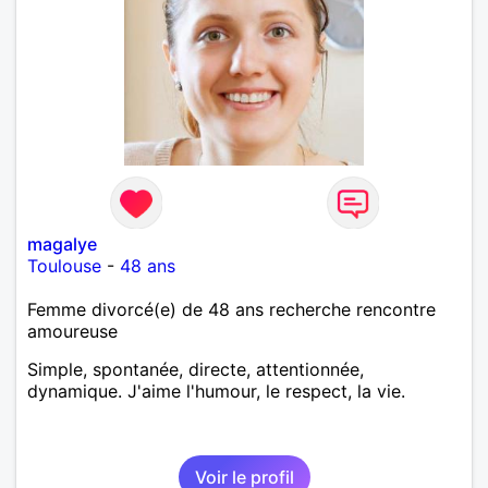
magalye
Toulouse
-
48 ans
Femme divorcé(e) de 48 ans recherche rencontre
amoureuse
Simple, spontanée, directe, attentionnée,
dynamique. J'aime l'humour, le respect, la vie.
Voir le profil