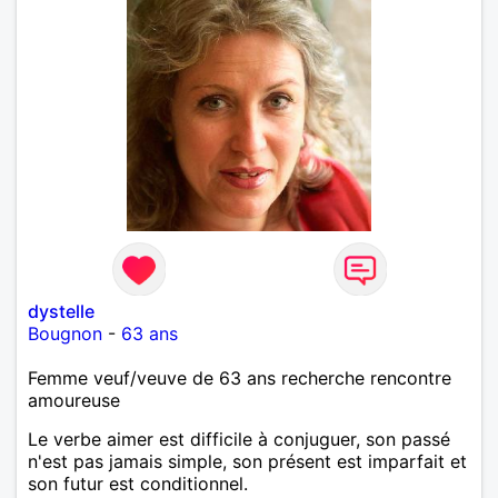
dystelle
Bougnon
-
63 ans
Femme veuf/veuve de 63 ans recherche rencontre
amoureuse
Le verbe aimer est difficile à conjuguer, son passé
n'est pas jamais simple, son présent est imparfait et
son futur est conditionnel.