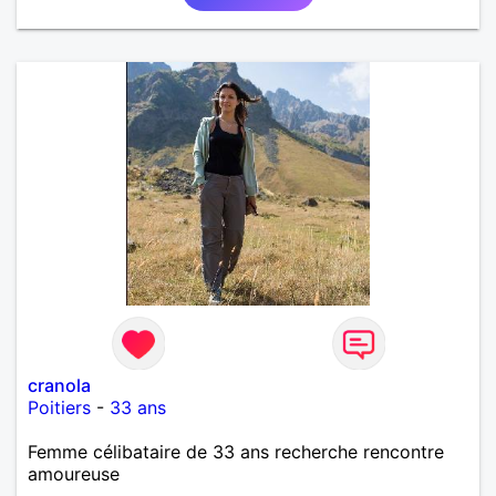
cranola
Poitiers
-
33 ans
Femme célibataire de 33 ans recherche rencontre
amoureuse