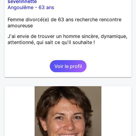
severinnette
Angoulême
-
63 ans
Femme divorcé(e) de 63 ans recherche rencontre
amoureuse
J'ai envie de trouver un homme sincère, dynamique,
attentionné, qui sait ce qu'il souhaite !
Voir le profil