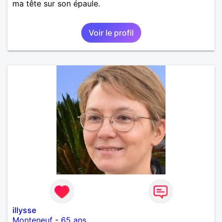
ma tête sur son épaule.
Voir le profil
illysse
Monteneuf
-
65 ans