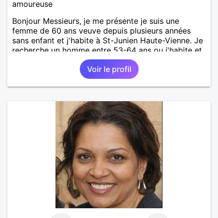
amoureuse
Bonjour Messieurs, je me présente je suis une
femme de 60 ans veuve depuis plusieurs années
sans enfant et j'habite à St-Junien Haute-Vienne. Je
recherche un homme entre 53-64 ans ou j'habite et
alentours pour faire connaissance en 1er lieu. À voir
Voir le profil
par la suite. Je recherche un homme sérieux et
honnête et qui soit gentil et sincère, attentionné et à
l'écoute. Je suis une personne sérieuse à qui la vie
n'a pas fait de cadeaux. Pas de vie à 2 . Relation
sérieuse et suivie uniquement