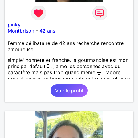
pinky
Montbrison
-
42 ans
Femme célibataire de 42 ans recherche rencontre
amoureuse
simple' honnete et franche. la gourmandise est mon
principal default🍫. j'aime les personnes avec du
caractère mais pas trop quand même 🤣. j'adore
rires et passer de bons moments entre amis' et avec
la personne que j'aimerai' mais je prendrait le temps
Voir le profil
pour trouver mon Prince 🤴. j'aime la vie et je suis
tres positive au quotidien. le reste est a découvrir...
je recherche une relation de confiance et serieuse'
mais avant tout apprendre a se connaître et voir si
le courant passe.