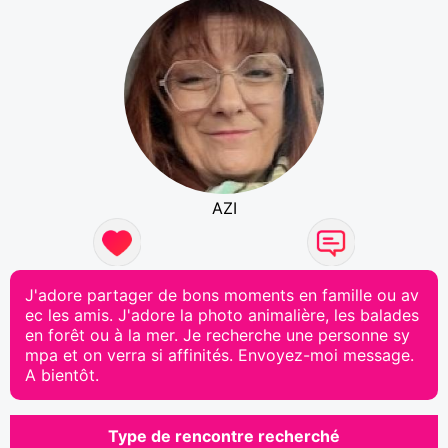
AZI
J'adore partager de bons moments en famille ou av
ec les amis. J'adore la photo animalière, les balades
en forêt ou à la mer. Je recherche une personne sy
mpa et on verra si affinités. Envoyez-moi message.
A bientôt.
Type de rencontre recherché