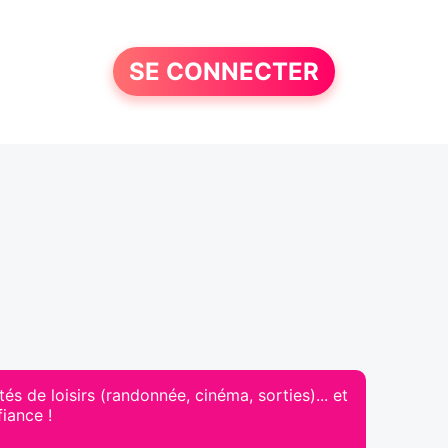
SE CONNECTER
 de loisirs (randonnée, cinéma, sorties)... et
iance !