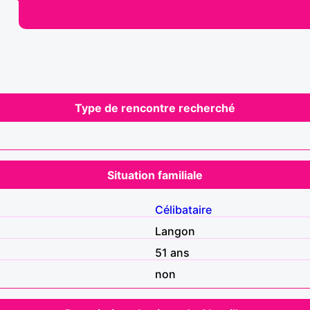
Type de rencontre recherché
Situation familiale
Célibataire
Langon
51 ans
non