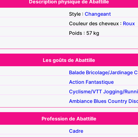
Description physique de Abattille
Style :
Changeant
Couleur des cheveux :
Roux
Poids : 57 kg
Les goûts de Abattille
Balade
Bricolage/Jardinage
C
Action
Fantastique
Cyclisme/VTT
Jogging/Runn
Ambiance
Blues
Country
Dis
Profession de Abattille
Cadre