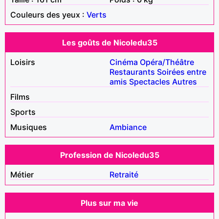
Couleurs des yeux :
Verts
Les goûts de Nicoledu35
Loisirs
Cinéma
Opéra/Théâtre
Restaurants
Soirées entre
amis
Spectacles
Autres
Films
Sports
Musiques
Ambiance
Profession de Nicoledu35
Métier
Retraité
Plus sur ma vie