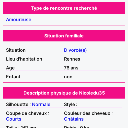
Type de rencontre recherché
Amoureuse
Situation familiale
Situation
Divorcé(e)
Lieu d'habitation
Rennes
Age
76 ans
Enfant
non
Description physique de Nicoledu35
Silhouette :
Normale
Style :
Coupe de cheveux :
Couleur des cheveux :
Courts
Châtains
Taille : 161 cm
Poids : 0 kg