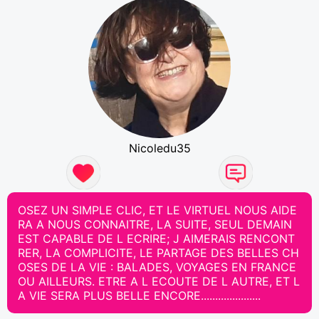
Nicoledu35
OSEZ UN SIMPLE CLIC, ET LE VIRTUEL NOUS AIDE
RA A NOUS CONNAITRE, LA SUITE, SEUL DEMAIN
EST CAPABLE DE L ECRIRE; J AIMERAIS RENCONT
RER, LA COMPLICITE, LE PARTAGE DES BELLES CH
OSES DE LA VIE : BALADES, VOYAGES EN FRANCE
OU AILLEURS. ETRE A L ECOUTE DE L AUTRE, ET L
A VIE SERA PLUS BELLE ENCORE.....................