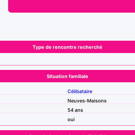
Type de rencontre recherché
Situation familiale
Célibataire
Neuves-Maisons
54 ans
oui