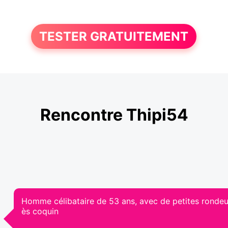
TESTER GRATUITEMENT
Rencontre Thipi54
Homme célibataire de 53 ans, avec de petites rondeur
ès coquin