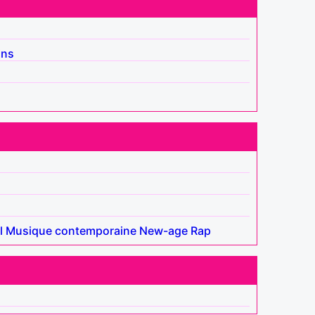
ins
l
Musique contemporaine
New-age
Rap