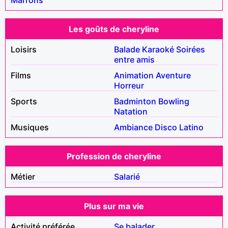
Les goûts de cheryline
Loisirs
Balade
Karaoké
Soirées
entre amis
Films
Animation
Aventure
Horreur
Sports
Badminton
Bowling
Natation
Musiques
Ambiance
Disco
Latino
Profession de cheryline
Métier
Salarié
Plus sur ma vie
Activité préférée
Se balader