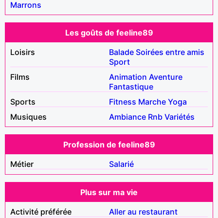
Marrons
Les goûts de feeline89
Loisirs
Balade
Soirées entre amis
Sport
Films
Animation
Aventure
Fantastique
Sports
Fitness
Marche
Yoga
Musiques
Ambiance
Rnb
Variétés
Profession de feeline89
Métier
Salarié
Plus sur ma vie
Activité préférée
Aller au restaurant