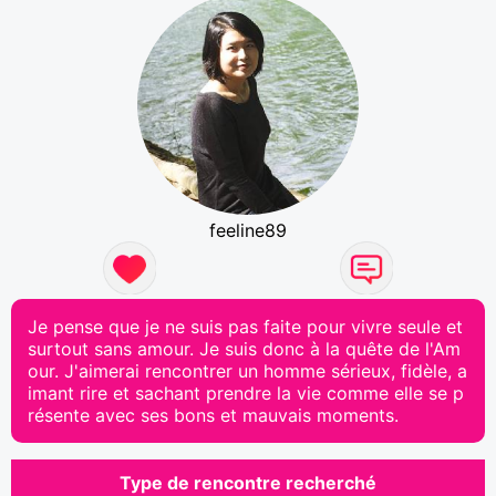
feeline89
Je pense que je ne suis pas faite pour vivre seule et
surtout sans amour. Je suis donc à la quête de l'Am
our. J'aimerai rencontrer un homme sérieux, fidèle, a
imant rire et sachant prendre la vie comme elle se p
résente avec ses bons et mauvais moments.
Type de rencontre recherché