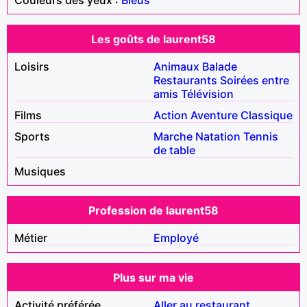
Les goûts de laurent58
Loisirs
Animaux
Balade
Restaurants
Soirées entre
amis
Télévision
Films
Action
Aventure
Classique
Sports
Marche
Natation
Tennis
de table
Musiques
Profession de laurent58
Métier
Employé
Plus sur ma vie
Activité préférée
Aller au restaurant