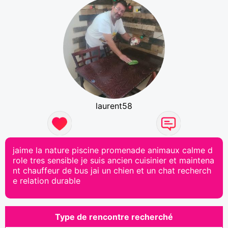
laurent58
jaime la nature piscine promenade animaux calme d
role tres sensible je suis ancien cuisinier et maintena
nt chauffeur de bus jai un chien et un chat recherch
e relation durable
Type de rencontre recherché