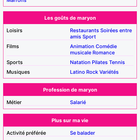
Les goûts de maryon
Loisirs
Restaurants
Soirées entre
amis
Sport
Films
Animation
Comédie
musicale
Romance
Sports
Natation
Pilates
Tennis
Musiques
Latino
Rock
Variétés
Profession de maryon
Métier
Salarié
Plus sur ma vie
Activité préférée
Se balader