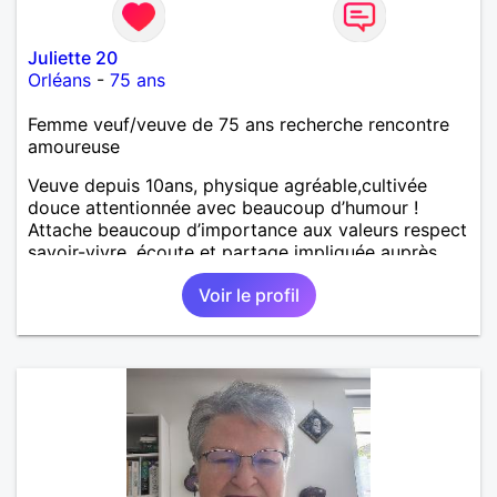
Juliette 20
Orléans
-
75 ans
Femme veuf/veuve de 75 ans recherche rencontre
amoureuse
Veuve depuis 10ans, physique agréable,cultivée
douce attentionnée avec beaucoup d’humour !
Attache beaucoup d’importance aux valeurs respect
savoir-vivre, écoute et partage impliquée auprès
des personnes en difficulté ! Loisirs cinéma théâtre
Voir le profil
concerts musique, expositions décoration adore
cuisiner recevoir! Être plutôt que paraître !!! pas
compliquée ! Recherche Monsieur ayant les mêmes
aspirations! Je suis très coquette bcbg souhaite
monsieur prenant soin de sa personne!