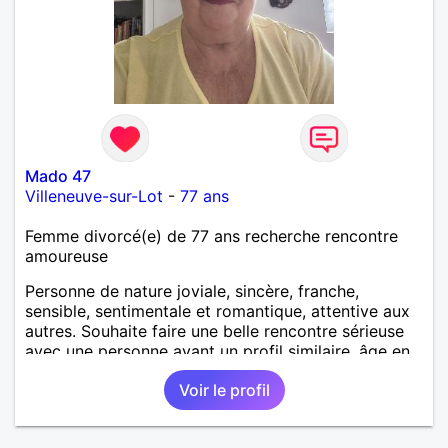
Mado 47
Villeneuve-sur-Lot
-
77 ans
Femme divorcé(e) de 77 ans recherche rencontre
amoureuse
Personne de nature joviale, sincère, franche,
sensible, sentimentale et romantique, attentive aux
autres. Souhaite faire une belle rencontre sérieuse
avec une personne ayant un profil similaire, âge en
rapport et proche si possible Je déteste le
Voir le profil
mensonge et l hypocrisie ainsi que les conflits. J
aime les balades, les villages aux vieilles pierres,
restaurants, musique, mer, montagne, cuisiner et