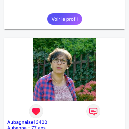
Voir le profil
Aubagnaise13400
Aubagne
-
77 ans