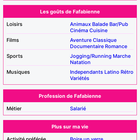
Les goûts de Fafabienne
Loisirs
Animaux
Balade
Bar/Pub
Cinéma
Cuisine
Films
Aventure
Classique
Documentaire
Romance
Sports
Jogging/Running
Marche
Natation
Musiques
Independants
Latino
Rétro
Variétés
Profession de Fafabienne
Métier
Salarié
Plus sur ma vie
Activité préférée
Boire un verre