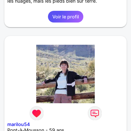
les nuages, mais les pieds bien sur terre.
Voir le profil
marilou54
Pont-à-Mousson - 59 ans