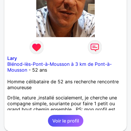
Lary
Blénod-lès-Pont-à-Mousson à 3 km de Pont-à-
Mousson
- 52 ans
Homme célibataire de 52 ans recherche rencontre
amoureuse
Drôle, nature ,installé socialement, je cherche une
compagne simple, souriante pour faire 1 petit ou
grand bout chemin ensemble . PS: mon profil est
certifié ! J'adore discuter, j'ai du caractère mais
Voir le profil
juste ce qu'il faut pour avancer dans la vie car je
suis extrêmement sympa jovial j'adore déconner et