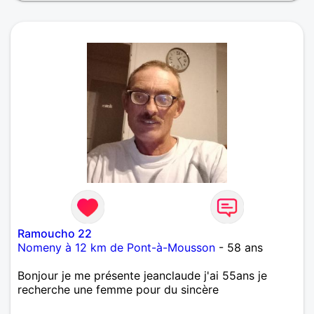
chose rare de nos jours je cuisine et même très bien
mes confitures, mon jardin,mes bocaux, mes
terrines,aller aux champignons (une de mes
passions) quad,moto, 4x4 etc... Voilà Mesdames si
mon profil vous intéresse je ne suis pas virtuel
j'existe bel et bien pas comme ce nouveau monde
qui nous entoure qui lui l'est !!!😏
Ramoucho 22
Nomeny à 12 km de Pont-à-Mousson
- 58 ans
Bonjour je me présente jeanclaude j'ai 55ans je
recherche une femme pour du sincère