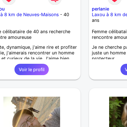
lou
perlanie
 à 8 km de Neuves-Maisons
- 40
Laxou à 8 km d
ans
célibataire de 40 ans recherche
Femme célibatai
ntre amoureuse
rencontre amou
e, dynamique, j'aime rire et profiter
Je ne cherche p
vie, j'aimerais rencontrer un homme
juste un homme 
 et curieux de la vie. J'aime bien
protecteur.
rir de nouvelles activités donc je
Voir le profil
V
ferme pas pour pratiquer un autre
ou autre jeux en bonne compagnie.
t-il pas s'ouvrir pour découvrir son
eur !