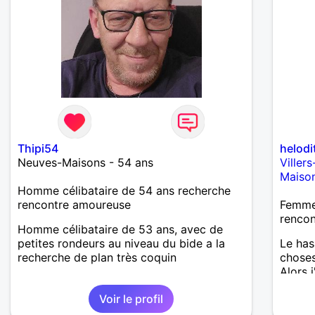
Thipi54
helodi
Neuves-Maisons - 54 ans
Viller
Maiso
Homme célibataire de 54 ans recherche
rencontre amoureuse
Femme 
renco
Homme célibataire de 53 ans, avec de
petites rondeurs au niveau du bide a la
Le has
recherche de plan très coquin
choses
Alors 
destin
Voir le profil
commun
plaiso