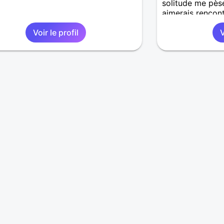
solitude me pèse
aimerais rencon
et 68 ans.
Voir le profil
V