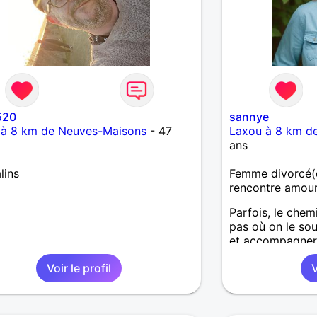
520
sannye
 à 8 km de Neuves-Maisons
- 47
Laxou à 8 km d
ans
lins
Femme divorcé(e
rencontre amou
Parfois, le chem
pas où on le sou
et accompagner 
tiennent à cœur.
Voir le profil
V