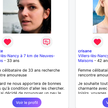
te
crisane
s-lès-Nancy à 7 km de Neuves-
Villers-lès-Nan
ns
- 33 ans
Maisons
- 42 an
célibataire de 33 ans recherche
Femme célibatai
ntre amoureuse
rencontre amou
ard ne nous apportera de bonnes
Je souhaite tou
 qu'à condition d'aller les chercher.
charmante avec l
j'ai décidé de provoquer un peu le
loisirs, voyages
. D'abord ce sera dans la
magiques en bo
Voir le profil
V
ication. Ensuite, plus si nous nous
ns.