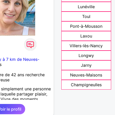
Lunéville
Toul
Pont-à-Mousson
Laxou
Villers-lès-Nancy
Longwy
cy à 7 km de Neuves-
s
Jarny
re de 42 ans recherche
Neuves-Maisons
reuse
Champigneulles
t simplement une personne
aquelle partager plaisir,
. Vivre des moments
nne compagnie.
oir le profil