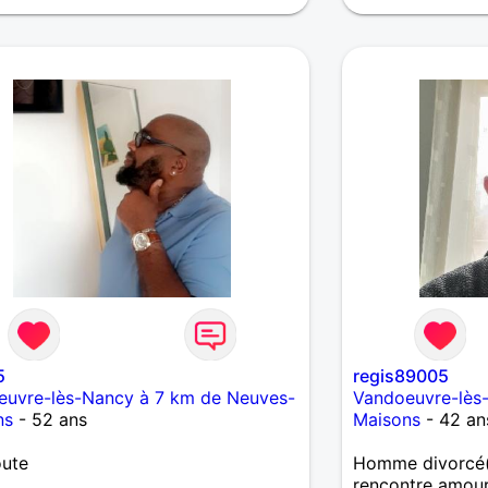
5
regis89005
euvre-lès-Nancy à 7 km de Neuves-
Vandoeuvre-lès
ns
- 52 ans
Maisons
- 42 an
oute
Homme divorcé(
rencontre amou