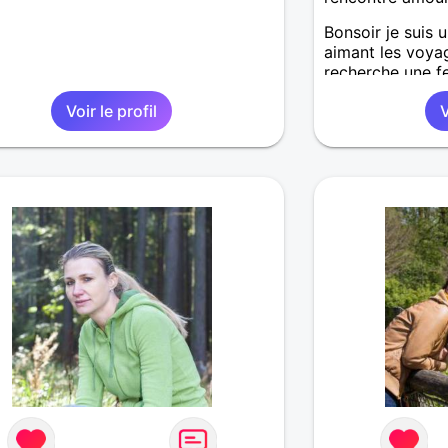
Bonsoir je suis
aimant les voyag
recherche une 
passions et plus 
Voir le profil
V
bien entre nous
spectacles d hu
bientôt j espère