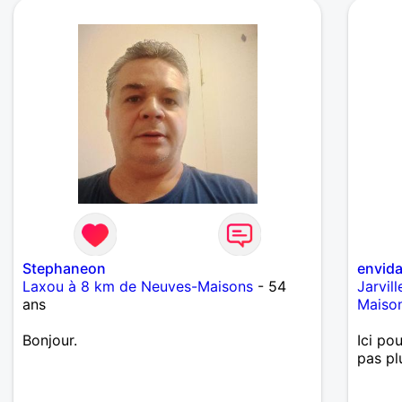
Stephaneon
envid
Laxou à 8 km de Neuves-Maisons
- 54
Jarvil
ans
Maiso
Bonjour.
Ici po
pas pl