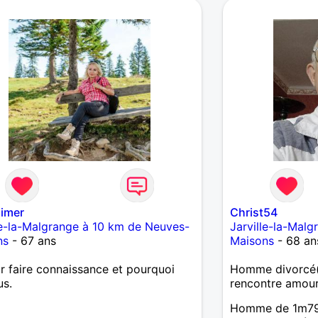
aimer
Christ54
le-la-Malgrange à 10 km de Neuves-
Jarville-la-Mal
ns
- 67 ans
Maisons
- 68 an
ur faire connaissance et pourquoi
Homme divorcé(
us.
rencontre amou
Homme de 1m79,6