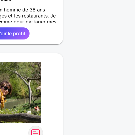
 un homme de 38 ans
es et les restaurants. Je
femme pour partager mes
si jamais ça colle très
oir le profil
. J aime beaucoup les
mour et les années 80. A