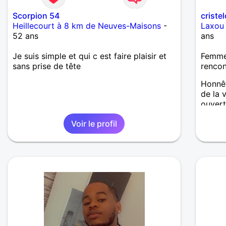
Scorpion 54
criste
Heillecourt à 8 km de Neuves-Maisons
-
Laxou
52 ans
ans
Je suis simple et qui c est faire plaisir et
Femme 
sans prise de tête
renco
Honnêt
de la 
ouvert
découv
Voir le profil
ne me 
sport 
Ne fau
âme so